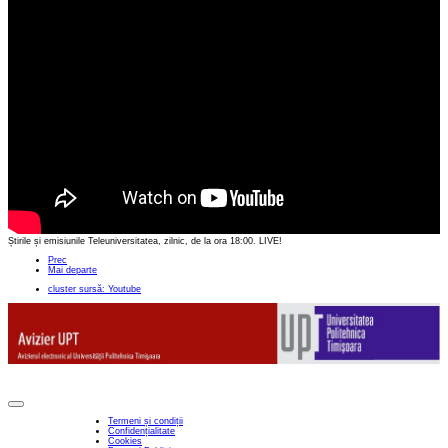
Știrile și emisiunile Teleuniversitatea, zilnic, de la ora 18:00. LIVE!
Prec
Mai departe
cluster sursă: Youtube
Termeni și condiții
Confidențialitate
Cookies