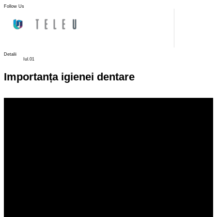
Follow Us
Detalii
Iul.01
Importanța igienei dentare