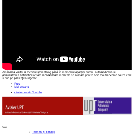
Amânarea vizitei la medicul stomatolog până în momentul apariției durerii, automedicația și
administrarea antibioticelor fără recomandare medicală se numără printre cele mai frecvente cauze care
îi duc pe pacienți la urgențe.
Prec
Mai departe
cluster sursă: Youtube
Termeni și condiții