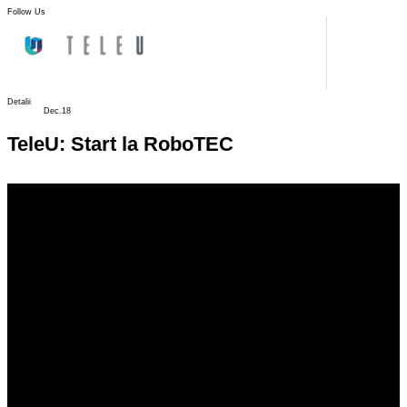
Follow Us
Detalii
Dec.18
TeleU: Start la RoboTEC