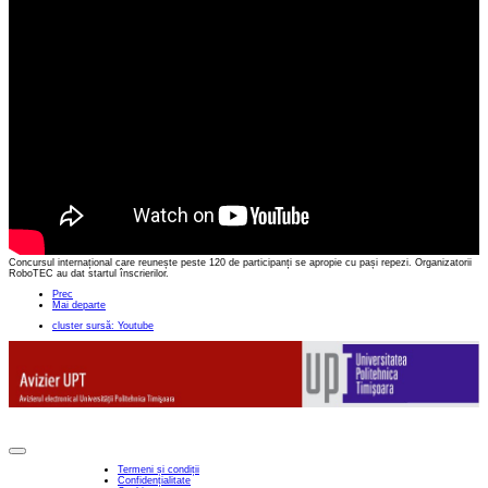
Concursul internațional care reunește peste 120 de participanți se apropie cu pași repezi. Organizatorii
RoboTEC au dat startul înscrierilor.
Prec
Mai departe
cluster sursă: Youtube
Termeni și condiții
Confidențialitate