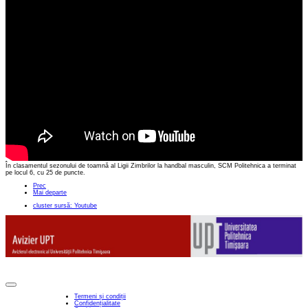
În clasamentul sezonului de toamnă al Ligii Zimbrilor la handbal masculin, SCM Politehnica a terminat
pe locul 6, cu 25 de puncte.
Prec
Mai departe
cluster sursă: Youtube
Termeni și condiții
Confidențialitate