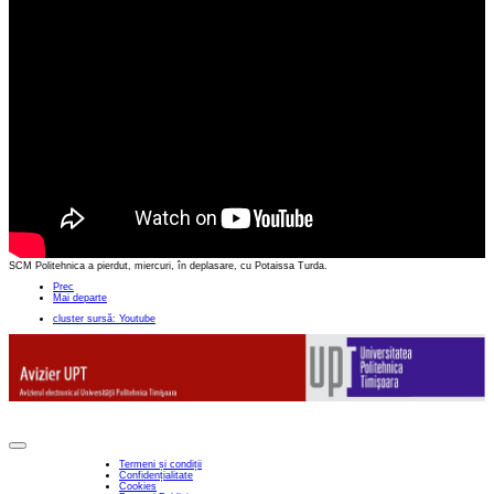
SCM Politehnica a pierdut, miercuri, în deplasare, cu Potaissa Turda.
Prec
Mai departe
cluster sursă: Youtube
Termeni și condiții
Confidențialitate
Cookies