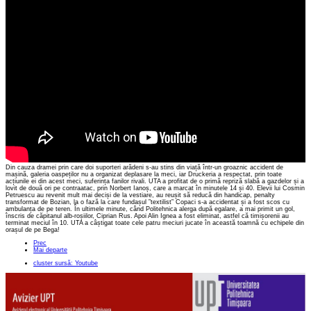
Din cauza dramei prin care doi suporteri arădeni s-au stins din viață într-un groaznic accident de
mașină, galeria oaspeților nu a organizat deplasare la meci, iar Druckeria a respectat, prin toate
acțiunile ei din acest meci, suferința fanilor rivali. UTA a profitat de o primă repriză slabă a gazdelor și a
lovit de două ori pe contraatac, prin Norbert Ianoș, care a marcat în minutele 14 și 40. Elevii lui Cosmin
Petruescu au revenit mult mai deciși de la vestiare, au reușit să reducă din handicap, penalty
transformat de Bozian, la o fază la care fundașul ”textilist” Copaci s-a accidentat și a fost scos cu
ambulanța de pe teren. În ultimele minute, când Politehnica alerga după egalare, a mai primit un gol,
înscris de căpitanul alb-roșiilor, Ciprian Rus. Apoi Alin Ignea a fost eliminat, astfel că timișorenii au
terminat meciul în 10. UTA a câștigat toate cele patru meciuri jucate în această toamnă cu echipele din
orașul de pe Bega!
Prec
Mai departe
cluster sursă: Youtube