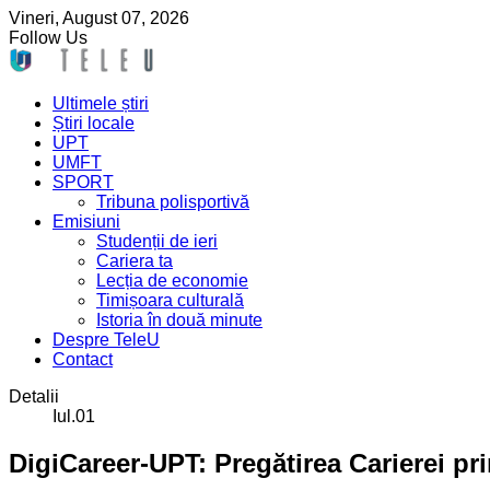
Vineri,
August
07,
2026
Follow Us
Ultimele știri
Știri locale
UPT
UMFT
SPORT
Tribuna polisportivă
Emisiuni
Studenții de ieri
Cariera ta
Lecția de economie
Timișoara culturală
Istoria în două minute
Despre TeleU
Contact
Detalii
Iul.01
DigiCareer-UPT: Pregătirea Carierei pri